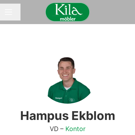
Dela sidan
KARRIÄRMENY
Hampus Ekblom
VD –
Kontor